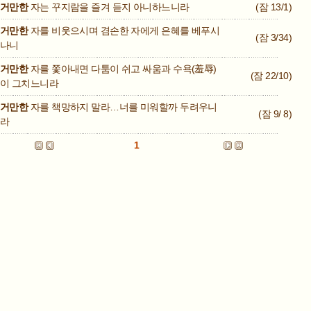
거만한
자는 꾸지람을 즐겨 듣지 아니하느니라
(잠 13/1)
거만한
자를 비웃으시며 겸손한 자에게 은혜를 베푸시
(잠 3/34)
나니
거만한
자를 쫓아내면 다툼이 쉬고 싸움과 수욕(羞辱)
(잠 22/10)
이 그치느니라
거만한
자를 책망하지 말라…너를 미워할까 두려우니
(잠 9/ 8)
라
1