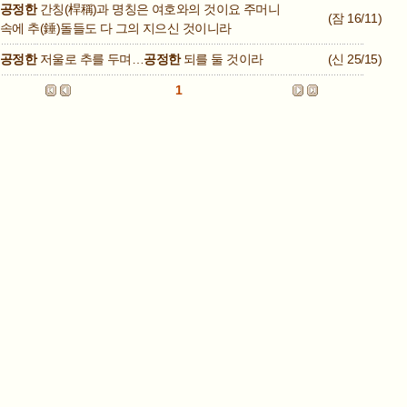
공정한
간칭(桿稱)과 명칭은 여호와의 것이요 주머니
(잠 16/11)
속에 추(錘)돌들도 다 그의 지으신 것이니라
공정한
저울로 추를 두며…
공정한
되를 둘 것이라
(신 25/15)
1