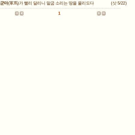
군마
(軍馬)가 빨리 달리니 말굽 소리는 땅을 울리도다
(삿 5/22)
1