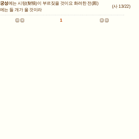
궁성
에는 시랑(豺狼)이 부르짖을 것이요 화려한 전(殿)
(사 13/22)
에는 들 개가 울 것이라
1