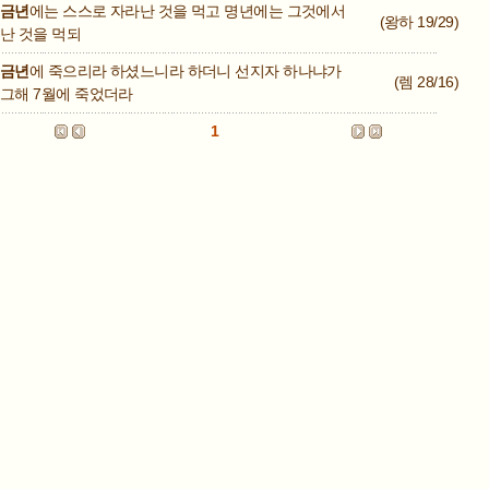
금년
에는 스스로 자라난 것을 먹고 명년에는 그것에서
(왕하 19/29)
난 것을 먹되
금년
에 죽으리라 하셨느니라 하더니 선지자 하나냐가
(렘 28/16)
그해 7월에 죽었더라
1