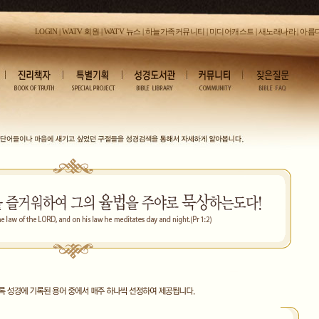
LOGIN
|
WATV 회원
|
WATV 뉴스
|
하늘가족커뮤니티
|
미디어캐스트
|
새노래나라
|
아름