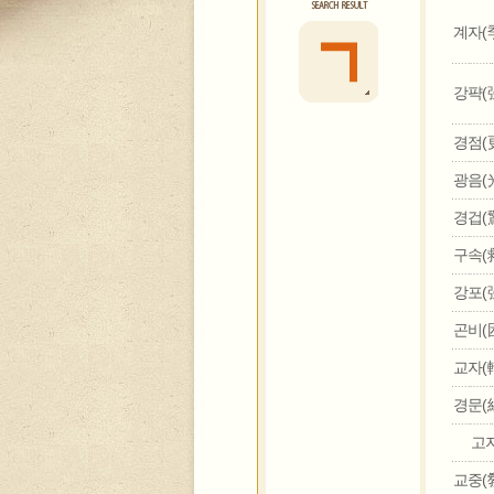
계자(季
강퍅(强
경점(更
광음(光
경겁(驚
구속(救
강포(强
곤비(困
교자(轎
경문(經
고
교중(敎