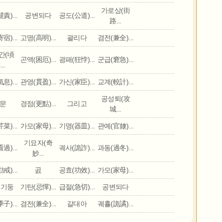
가로상(街
責)...
공변되다
공도(公道)...
路...
宿)...
고명(高明)...
괄리다
겸전(兼全)...
간(頃
곤액(困厄)...
광패(狂悖)...
군급(窘急)...
..
息)...
관영(貫盈)...
가신(家臣)...
교계(較計)...
공성퇴(攻
문
경점(更點)...
그리고
城...
菜)...
가모(家母)...
기명(器皿)...
관예(官隸)...
기묘자(奇
過)...
궤사(詭詐)...
과동(過冬)...
妙...
戒)...
곬
공효(功效)...
가모(家母)...
 기둥
기탄(忌憚)...
급절(急切)...
공변되다
子)...
겸전(兼全)...
갈대아
궤휼(詭譎)...