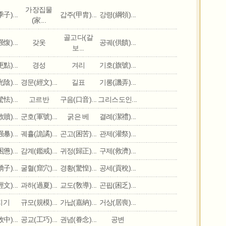
가장집물
子)...
갑주(甲胄)...
강령(綱領)...
(家...
골고다(갈
愎)...
갖옷
공궤(供饋)...
보...
點)...
경성
겨리
기호(旗號)...
陰)...
경문(經文)...
길표
기롱(譏弄)...
怯)...
고르반
구음(口音)...
그리스도인...
贖)...
군호(軍號)...
굵은 베
결례(潔禮)...
暴)...
궤휼(詭譎)...
곤고(困苦)...
관제(灌祭)...
憊)...
감계(鑑戒)...
귀정(歸正)...
구제(救濟)...
子)...
굴혈(窟穴)...
경황(驚惶)...
공세(貢稅)...
文)...
과하(過夏)...
교도(敎導)...
곤핍(困乏)...
지기
규모(規模)...
가납(嘉納)...
거상(居喪)...
中)...
공교(工巧)...
권념(眷念)...
공변