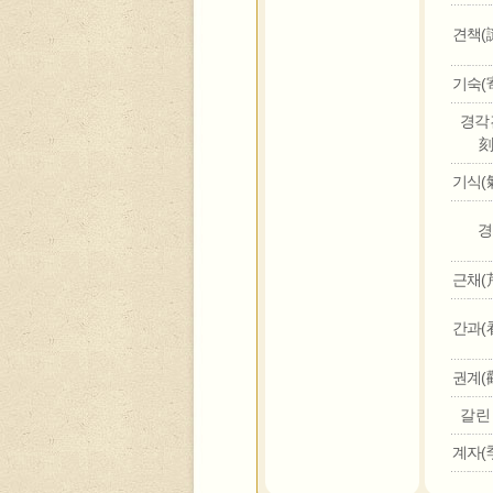
견책(譴
기숙(寄
경각
刻.
기식(氣
경
근채(芹
간과(看
권계(勸
갈린
계자(季