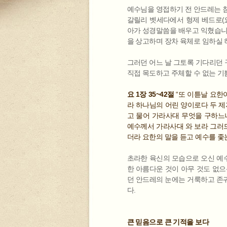
예수님을 영접하기 전 안드레는 침례
갈릴리 벳세다에서 형제 베드로(요
아가 성경말씀을 배우고 익혔습니다.
을 상고하며 장차 육체로 임하실
그러던 어느 날 그토록 기다리던 
직접 목도하고 주체할 수 없는 기
요 1장 35~42절
“또 이튿날 요한
라 하나님의 어린 양이로다 두 제
고 물어 가라사대 무엇을 구하느
예수께서 가라사대 와 보라 그러므
더라 요한의 말을 듣고 예수를 좇
초라한 육신의 모습으로 오신 예
한 아름다운 것이 아무 것도 없으신
던 안드레의 눈에는 거룩하고 존
다.
큰 믿음으로 큰 기적을 보다