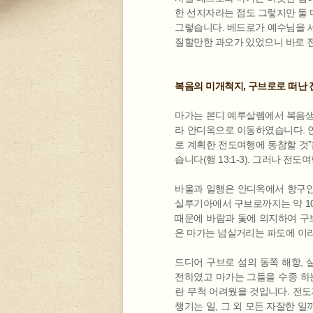
한 선지자라는 점도 그렇지만 둘 
그렇습니다. 베드로가 예수님을 
질할만한 과오가 있었으니 바로 
복음의 미개척지, 구브로로 떠난
마가는 본디 예루살렘에서 복음생
라 안디옥으로 이동하였습니다. 안
로 계획한 전도여행에 동참할 것”
습니다(행 13:1-3). 그러나 
바울과 일행은 안디옥에서 항구인
실루기아에서 구브로까지는 약 10
때문에 바람과 돛에 의지하여 구브
은 마가는 넘실거리는 파도에 이
드디어 구브로 섬의 동쪽 해항,
전하였고 마가는 그들을 수종 하는
란 무척 어려웠을 것입니다. 전
챙기는 일, 그 외 모든 자잘한 