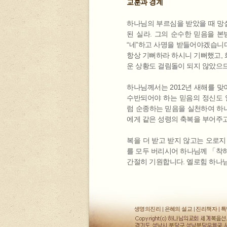
교훈과 경계
하나님의 부르심을 받았을 때 망
된 실라. 그의 순수한 믿음을 
“네”하고 사명을 받들어야겠습니
항상 기뻐하라 하시니 기뻐했고, 
운 상황도 걸림돌이 되지 않았으므
하나님께서는 2012년 새해를 
수반되어야 하는 믿음의 정신도 
럼 순종하는 믿음을 실천하여 하
에게 같은 성령의 축복을 부어주고
복을 더 받고 받지 않고는 오로지 
를 모두 버리시어 하나님께 「착하
간절히 기원합니다. 엘로힘 하나
생명의진리
|
은혜의 설교
|
진리책자
|
특