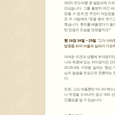
제2차 전도여행 중 빌립보에 이르
만났습니다. 그를 불쌍히 여긴 
얻을 수 없게 된 주인이 악감정을
온 두 사람에게 “옷을 찢어 벗기
혔습니다. 후의를 베풀었다가 돌연
떤 믿음의 모습을 보였을까요?
행 16장 24절 ~ 25절
“그가 이러
밤중쯤 되어 바울과 실라가 기도
어려운 여건과 상황에 부닥쳤지만,
니라 옥중에 있는 처지였지만 간
16:29-34). 이처럼 실라는 ‘
님의 말씀을 전심으로 준행하는 
다.
또한, 그는 바울뿐만 아니라 베드로,
나 주장을 드러내지 않고 여러 
인물임을 알 수 있습니다.