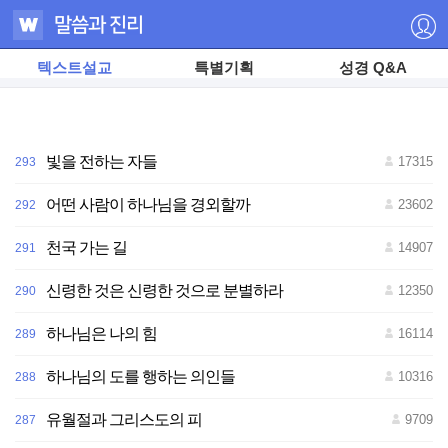
텍스트설교
특별기획
성경 Q&A
빛을 전하는 자들
17315
293
어떤 사람이 하나님을 경외할까
23602
292
천국 가는 길
14907
291
저
신령한 것은 신령한 것으로 분별하라
12350
290
작
권
자
하나님은 나의 힘
16114
289
ⓒ
하
나
하나님의 도를 행하는 의인들
10316
288
님
의
교
유월절과 그리스도의 피
9709
287
회
무
단