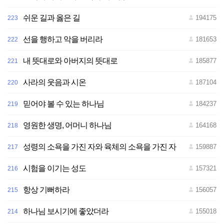
쉬운 길과 옳은 길
194175
223
선을 행하고 악을 버리라
181653
222
내 뜻대로와 아버지의 뜻대로
185877
221
사라의 웃음과 시온
187104
220
믿어야 볼 수 있는 하나님
184237
219
영원한 생명, 어머니 하나님
164168
218
성령의 소욕을 가진 자와 육체의 소욕을 가진 자
159887
217
시험을 이기는 성도
157321
216
항상 기뻐하라
156057
215
하나님 보시기에 좋았더라
155018
214