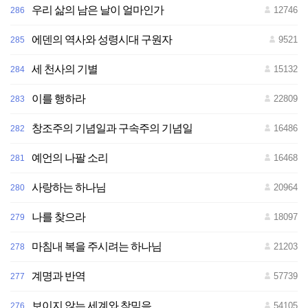
우리 삶의 남은 날이 얼마인가
12746
286
전
재
-
재
에덴의 역사와 성령시대 구원자
9521
285
배
포
금
세 천사의 기별
15132
284
지
이를 행하라
22809
283
창조주의 기념일과 구속주의 기념일
16486
282
예언의 나팔 소리
16468
281
사랑하는 하나님
20964
280
나를 찾으라
18097
279
마침내 복을 주시려는 하나님
21203
278
계명과 반역
57739
277
보이지 않는 세계와 참믿음
54105
276