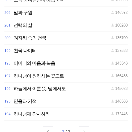
203
말과 구원
146972
202
선택의 삶
160280
201
겨자씨 속의 천국
135709
200
천국 나이테
137533
199
어머니의 마음과 복음
143348
198
하나님이 원하시는 곳으로
166433
197
하늘에서 이룬 뜻, 땅에서도
145023
196
믿음과 기적
148383
195
하나님께 감사하라
172446
194
1
/ 3