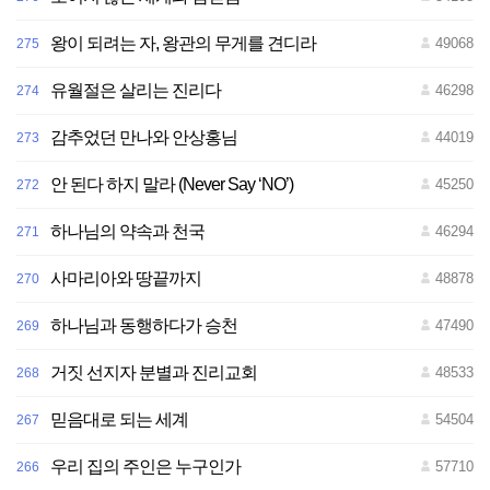
왕이 되려는 자, 왕관의 무게를 견디라
49068
275
유월절은 살리는 진리다
46298
274
감추었던 만나와 안상홍님
44019
273
안 된다 하지 말라 (Never Say ‘NO’)
45250
272
하나님의 약속과 천국
46294
271
사마리아와 땅끝까지
48878
270
하나님과 동행하다가 승천
47490
269
거짓 선지자 분별과 진리교회
48533
268
믿음대로 되는 세계
54504
267
우리 집의 주인은 누구인가
57710
266