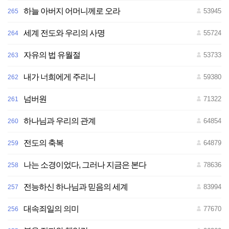
하늘 아버지 어머니께로 오라
53945
265
세계 전도와 우리의 사명
55724
264
자유의 법 유월절
53733
263
내가 너희에게 주리니
59380
262
넘버원
71322
261
하나님과 우리의 관계
64854
260
전도의 축복
64879
259
나는 소경이었다, 그러나 지금은 본다
78636
258
전능하신 하나님과 믿음의 세계
83994
257
대속죄일의 의미
77670
256