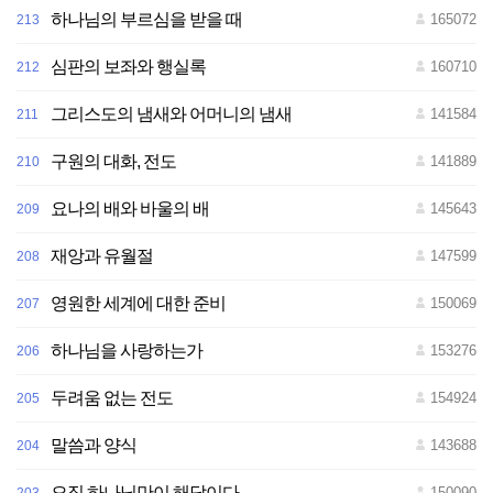
하나님의 부르심을 받을 때
165072
213
심판의 보좌와 행실록
160710
212
그리스도의 냄새와 어머니의 냄새
141584
211
구원의 대화, 전도
141889
210
요나의 배와 바울의 배
145643
209
재앙과 유월절
147599
208
영원한 세계에 대한 준비
150069
207
하나님을 사랑하는가
153276
206
두려움 없는 전도
154924
205
말씀과 양식
143688
204
오직 하나님만이 해답이다
150090