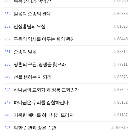
복음 전파와 책임감
96260
255
믿음과 순종의 관계
69358
254
안상홍님의 오심
81325
253
구원의 역사를 이루는 힘의 원천
68440
252
순종과 믿음
88312
251
영혼의 구원, 영생을 찾으라
77911
250
선을 행하는 자 되라
83675
249
하나님의 교회가 왜 정통 교회인가
87629
248
하나님은 우리를 감찰하신다
95152
247
거룩한 예배를 하나님께 드리자
91187
246
악한 습관과 좋은 습관
100670
245