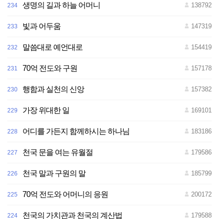
생명의 길과 하늘 어머니
138792
234
빛과 어두움
147319
233
말씀대로 예언대로
154419
232
70억 전도와 구원
157178
231
행함과 실천의 신앙
157382
230
가장 위대한 일
169101
229
어디를 가든지 함께하시는 하나님
183186
228
천국 문을 여는 유월절
179586
227
천국 말과 구원의 말
185799
226
70억 전도와 어머니의 응원
200172
225
천국의 가치관과 천국의 계산법
179588
224