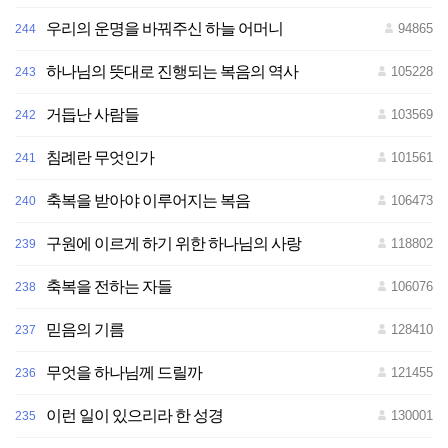
우리의 운명을 바꿔주신 하늘 어머니
94865
244
하나님의 뜻대로 진행되는 복음의 역사
105228
243
거듭난 사람들
103569
242
침례란 무엇인가
101561
241
축복을 받아야 이루어지는 복음
106473
240
구원에 이르게 하기 위한 하나님의 사랑
118802
239
축복을 전하는 자들
106076
238
믿음의 기름
128410
237
무엇을 하나님께 드릴까
121455
236
이런 일이 있으리라 한 성경
130001
235