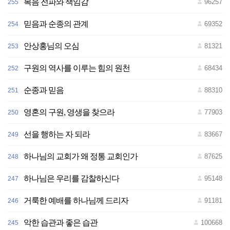
복음 전파와 책임감
96257
255
믿음과 순종의 관계
69352
254
안상홍님의 오심
81321
253
구원의 역사를 이루는 힘의 원천
68434
252
순종과 믿음
88310
251
영혼의 구원, 영생을 찾으라
77903
250
선을 행하는 자 되라
83667
249
하나님의 교회가 왜 정통 교회인가
87625
248
하나님은 우리를 감찰하신다
95148
247
거룩한 예배를 하나님께 드리자
91181
246
악한 습관과 좋은 습관
100668
245