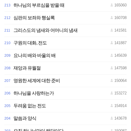
하나님의 부르심을 받을 때
165060
213
심판의 보좌와 행실록
160708
212
그리스도의 냄새와 어머니의 냄새
141581
211
구원의 대화, 전도
141887
210
요나의 배와 바울의 배
145639
209
재앙과 유월절
147598
208
영원한 세계에 대한 준비
150064
207
하나님을 사랑하는가
153272
206
두려움 없는 전도
154914
205
말씀과 양식
143678
204
오직 하나님만이 해답이다
150087