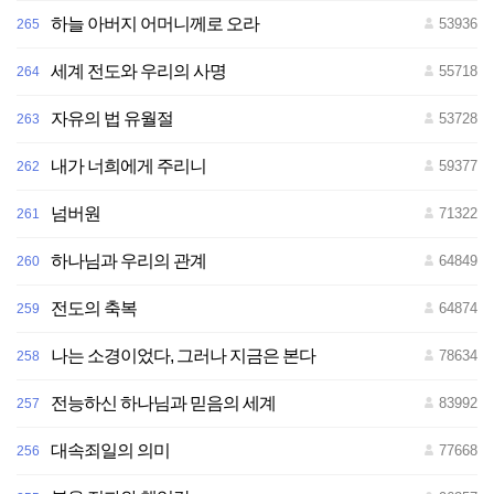
하늘 아버지 어머니께로 오라
53936
265
세계 전도와 우리의 사명
55718
264
자유의 법 유월절
53728
263
내가 너희에게 주리니
59377
262
넘버원
71322
261
하나님과 우리의 관계
64849
260
전도의 축복
64874
259
나는 소경이었다, 그러나 지금은 본다
78634
258
전능하신 하나님과 믿음의 세계
83992
257
대속죄일의 의미
77668
256