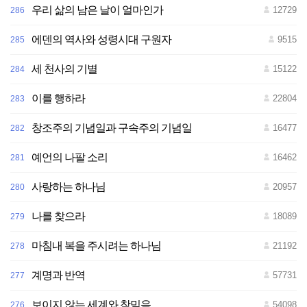
우리 삶의 남은 날이 얼마인가
12729
286
전
재
-
재
에덴의 역사와 성령시대 구원자
9515
285
배
포
금
세 천사의 기별
15122
284
지
이를 행하라
22804
283
창조주의 기념일과 구속주의 기념일
16477
282
예언의 나팔 소리
16462
281
사랑하는 하나님
20957
280
나를 찾으라
18089
279
마침내 복을 주시려는 하나님
21192
278
계명과 반역
57731
277
보이지 않는 세계와 참믿음
54098
276