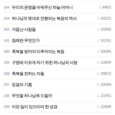
우리의 운명을 바꿔주신 하늘 어머니
94852
244
하나님의 뜻대로 진행되는 복음의 역사
105222
243
거듭난 사람들
103566
242
침례란 무엇인가
101551
241
축복을 받아야 이루어지는 복음
106465
240
구원에 이르게 하기 위한 하나님의 사랑
118800
239
축복을 전하는 자들
106072
238
믿음의 기름
128404
237
무엇을 하나님께 드릴까
121451
236
이런 일이 있으리라 한 성경
129998
235