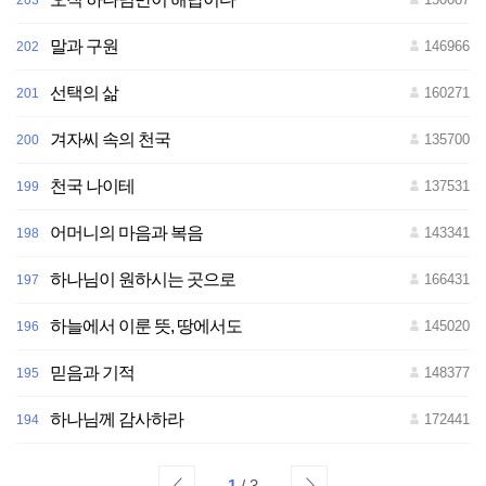
203
말과 구원
146966
202
선택의 삶
160271
201
겨자씨 속의 천국
135700
200
천국 나이테
137531
199
어머니의 마음과 복음
143341
198
하나님이 원하시는 곳으로
166431
197
하늘에서 이룬 뜻, 땅에서도
145020
196
믿음과 기적
148377
195
하나님께 감사하라
172441
194
1
/ 3