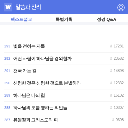
텍스트설교
특별기획
성경 Q&A
빛을 전하는 자들
17281
293
어떤 사람이 하나님을 경외할까
23582
292
천국 가는 길
14898
291
저
신령한 것은 신령한 것으로 분별하라
12332
290
작
권
자
하나님은 나의 힘
16102
289
ⓒ
하
나
하나님의 도를 행하는 의인들
10307
288
님
의
교
유월절과 그리스도의 피
9698
287
회
무
단