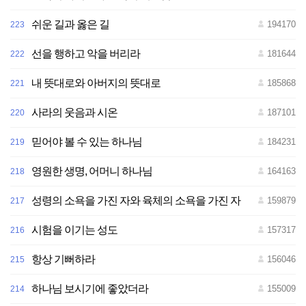
쉬운 길과 옳은 길
194170
223
선을 행하고 악을 버리라
181644
222
내 뜻대로와 아버지의 뜻대로
185868
221
사라의 웃음과 시온
187101
220
믿어야 볼 수 있는 하나님
184231
219
영원한 생명, 어머니 하나님
164163
218
성령의 소욕을 가진 자와 육체의 소욕을 가진 자
159879
217
시험을 이기는 성도
157317
216
항상 기뻐하라
156046
215
하나님 보시기에 좋았더라
155009
214