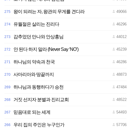
왕이 되려는 자, 왕관의 무게를 견디라
49066
275
유월절은 살리는 진리다
46296
274
감추었던 만나와 안상홍님
44012
273
안 된다 하지 말라 (Never Say ‘NO’)
45239
272
하나님의 약속과 천국
46286
271
사마리아와 땅끝까지
48873
270
하나님과 동행하다가 승천
47484
269
거짓 선지자 분별과 진리교회
48522
268
믿음대로 되는 세계
54493
267
우리 집의 주인은 누구인가
57706
266