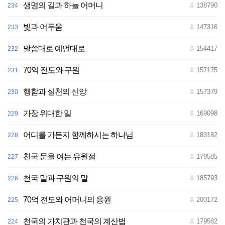
생명의 길과 하늘 어머니
138790
234
빛과 어두움
147316
233
말씀대로 예언대로
154417
232
70억 전도와 구원
157175
231
행함과 실천의 신앙
157379
230
가장 위대한 일
169098
229
어디를 가든지 함께하시는 하나님
183182
228
천국 문을 여는 유월절
179585
227
천국 말과 구원의 말
185793
226
70억 전도와 어머니의 응원
200172
225
천국의 가치관과 천국의 계산법
179582
224