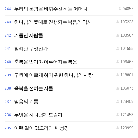
우리의 운명을 바꿔주신 하늘 어머니
94857
244
하나님의 뜻대로 진행되는 복음의 역사
105223
243
거듭난 사람들
103567
242
침례란 무엇인가
101555
241
축복을 받아야 이루어지는 복음
106467
240
구원에 이르게 하기 위한 하나님의 사랑
118801
239
축복을 전하는 자들
106073
238
믿음의 기름
128409
237
무엇을 하나님께 드릴까
121453
236
이런 일이 있으리라 한 성경
129999
235