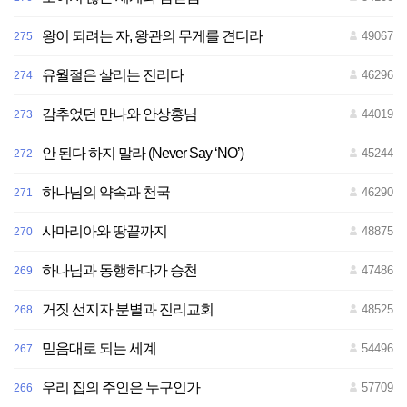
왕이 되려는 자, 왕관의 무게를 견디라
49067
275
유월절은 살리는 진리다
46296
274
감추었던 만나와 안상홍님
44019
273
안 된다 하지 말라 (Never Say ‘NO’)
45244
272
하나님의 약속과 천국
46290
271
사마리아와 땅끝까지
48875
270
하나님과 동행하다가 승천
47486
269
거짓 선지자 분별과 진리교회
48525
268
믿음대로 되는 세계
54496
267
우리 집의 주인은 누구인가
57709
266