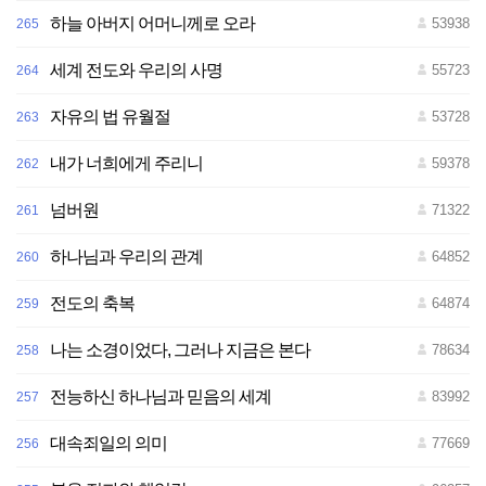
하늘 아버지 어머니께로 오라
53938
265
세계 전도와 우리의 사명
55723
264
자유의 법 유월절
53728
263
내가 너희에게 주리니
59378
262
넘버원
71322
261
하나님과 우리의 관계
64852
260
전도의 축복
64874
259
나는 소경이었다, 그러나 지금은 본다
78634
258
전능하신 하나님과 믿음의 세계
83992
257
대속죄일의 의미
77669
256