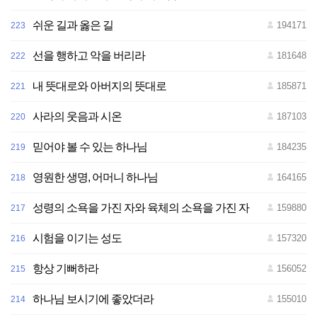
쉬운 길과 옳은 길
194171
223
선을 행하고 악을 버리라
181648
222
내 뜻대로와 아버지의 뜻대로
185871
221
사라의 웃음과 시온
187103
220
믿어야 볼 수 있는 하나님
184235
219
영원한 생명, 어머니 하나님
164165
218
성령의 소욕을 가진 자와 육체의 소욕을 가진 자
159880
217
시험을 이기는 성도
157320
216
항상 기뻐하라
156052
215
하나님 보시기에 좋았더라
155010
214