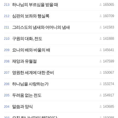
하나님의 부르심을 받을 때
165065
213
심판의 보좌와 행실록
160709
212
그리스도의 냄새와 어머니의 냄새
141583
211
구원의 대화, 전도
141888
210
요나의 배와 바울의 배
145641
209
재앙과 유월절
147599
208
영원한 세계에 대한 준비
150067
207
하나님을 사랑하는가
153274
206
두려움 없는 전도
154917
205
말씀과 양식
143685
204
오직 하나님만이 해답이다
150088