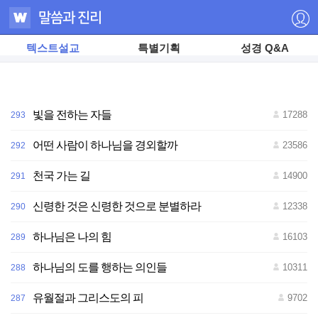
텍스트설교
특별기획
성경 Q&A
빛을 전하는 자들
17288
293
어떤 사람이 하나님을 경외할까
23586
292
천국 가는 길
14900
291
저
신령한 것은 신령한 것으로 분별하라
12338
290
작
권
자
하나님은 나의 힘
16103
289
ⓒ
하
나
하나님의 도를 행하는 의인들
10311
288
님
의
교
유월절과 그리스도의 피
9702
287
회
무
단