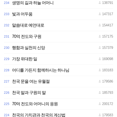
생명의 길과 하늘 어머니
138791
234
빛과 어두움
147317
233
말씀대로 예언대로
154417
232
70억 전도와 구원
157175
231
행함과 실천의 신앙
157379
230
가장 위대한 일
169098
229
어디를 가든지 함께하시는 하나님
183183
228
천국 문을 여는 유월절
179586
227
천국 말과 구원의 말
185793
226
70억 전도와 어머니의 응원
200172
225
천국의 가치관과 천국의 계산법
179583
224