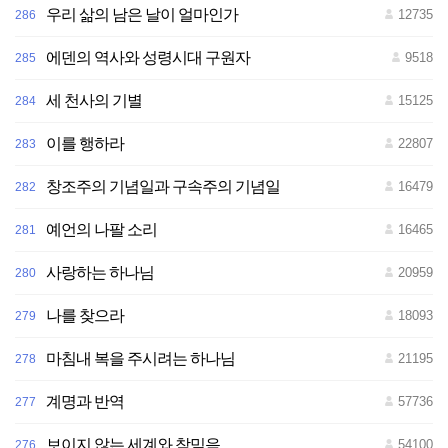
우리 삶의 남은 날이 얼마인가
12735
286
전
재
-
재
에덴의 역사와 성령시대 구원자
9518
285
배
포
금
세 천사의 기별
15125
284
지
이를 행하라
22807
283
창조주의 기념일과 구속주의 기념일
16479
282
예언의 나팔 소리
16465
281
사랑하는 하나님
20959
280
나를 찾으라
18093
279
마침내 복을 주시려는 하나님
21195
278
계명과 반역
57736
277
보이지 않는 세계와 참믿음
54100
276