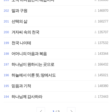
203
말과 구원
146970
202
선택의 삶
160277
201
겨자씨 속의 천국
135707
200
천국 나이테
137532
199
어머니의 마음과 복음
143344
198
하나님이 원하시는 곳으로
166432
197
하늘에서 이룬 뜻, 땅에서도
145021
196
믿음과 기적
148380
195
하나님께 감사하라
172443
194
1
/ 3