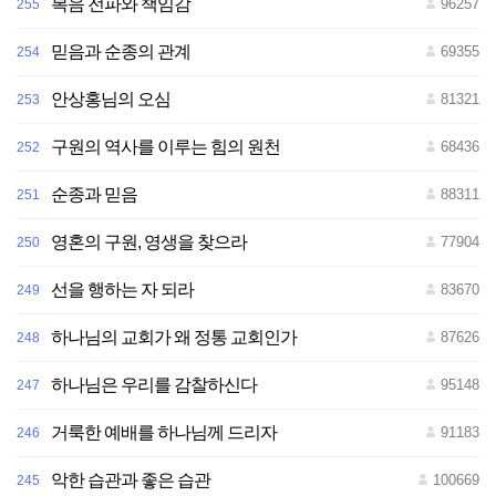
복음 전파와 책임감
96257
255
믿음과 순종의 관계
69355
254
안상홍님의 오심
81321
253
구원의 역사를 이루는 힘의 원천
68436
252
순종과 믿음
88311
251
영혼의 구원, 영생을 찾으라
77904
250
선을 행하는 자 되라
83670
249
하나님의 교회가 왜 정통 교회인가
87626
248
하나님은 우리를 감찰하신다
95148
247
거룩한 예배를 하나님께 드리자
91183
246
악한 습관과 좋은 습관
100669
245