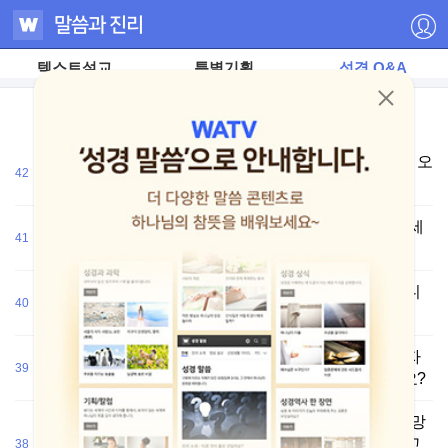
텍스트설교
특별기획
성경 Q&A
예수님은 전지전능하신 하나님이신데 왜 사람의 모습으로 오
저
42
셨나요?
작
권
자
세상에 예수님을 따르는 사람들은 많은데, 왜 예수님께서 세
ⓒ
41
하
우신 새 언약은 지키지 않나요?
나
님
의
교회마다 복음을 전한다고 하는데, 복음의 의미가 막연합니
교
40
회
다. 복음이란 무엇인가요?
무
단
전
구약성경에는 예수님의 이름이 한 번도 나오지 않는데 제자
재
39
들은 어떻게 예수님이 그리스도이신 줄 알아보고 믿었나요?
-
재
배
포
성경을 보면 예수님께서 “하나님을 헛되이 경배한다”고 책망
금
하시는 장면이 나옵니다. 하나님을 경배하는데 왜 헛되다고
38
지