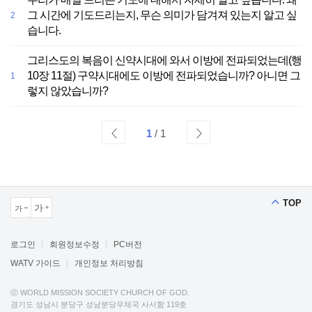
그 시간에 기도드리는지, 무슨 의미가 담겨져 있는지 알고 싶
2
습니다.
그리스도의 복음이 신약시대에 와서 이방에 전파되었는데(행
10장 11절) 구약시대에도 이방에 전파되었습니까? 아니면 그
1
렇지 않았습니까?
1
/ 1
TOP
가
가
크게보기
작게보기
로그인
회원정보수정
PC버전
WATV 가이드
개인정보 처리방침
ⓒ WORLD MISSION SOCIETY CHURCH OF GOD.
경기도 성남시 분당구 성남분당우체국 사서함 119호