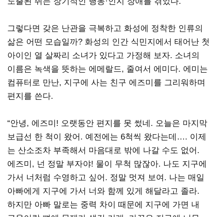
노출된 쥐는 장기적인 행동·인지 장애를 겪었다.
그렇다면 갖은 난관을 극복하고 화성에 정착한 인류의
삶은 어떤 모습일까? 화성의 인간 식민지에서 태어난 첫
아이인 열 살짜리 소녀가 있다고 가정해 보자. 소녀의
이름은 녹색을 뜻하는 에메랄드, 줄여서 에미다. 에미는
컴퓨터로 만난, 지구에 사는 친구 에즈미를 그리워하며
편지를 쓴다.
“안녕, 에즈미! 오랫동안 편지를 못 썼네. 오늘은 마지막
보급선 한 척이 왔어. 예전에는 6척씩 왔다는데…. 이제
는 산소조차 부족해서 마음대로 밖에 나갈 수도 없어.
에즈미, 넌 정말 부자야! 물이 무척 많잖아. 나도 지구에
가서 너처럼 수영하고 싶어. 정말 멋져 보여. 나는 매일
아빠에게 지구에 가서 너와 함께 있게 해달라고 졸라.
하지만 아빠 말로는 중력 차이 때문에 지구에 가면 내