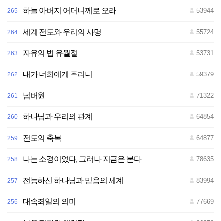
하늘 아버지 어머니께로 오라
53944
265
세계 전도와 우리의 사명
55724
264
자유의 법 유월절
53731
263
내가 너희에게 주리니
59379
262
넘버원
71322
261
하나님과 우리의 관계
64854
260
전도의 축복
64877
259
나는 소경이었다, 그러나 지금은 본다
78635
258
전능하신 하나님과 믿음의 세계
83994
257
대속죄일의 의미
77669
256