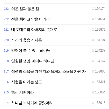
쉬운 길과 옳은 길
194174
223
선을 행하고 악을 버리라
181651
222
내 뜻대로와 아버지의 뜻대로
185875
221
사라의 웃음과 시온
187104
220
믿어야 볼 수 있는 하나님
184237
219
영원한 생명, 어머니 하나님
164167
218
성령의 소욕을 가진 자와 육체의 소욕을 가진 자
159885
217
시험을 이기는 성도
157321
216
항상 기뻐하라
156054
215
하나님 보시기에 좋았더라
155016
214