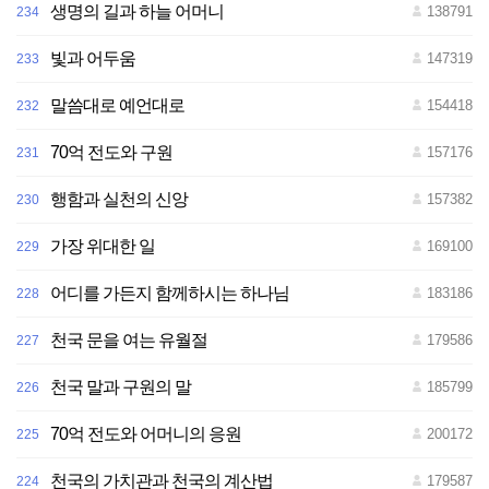
생명의 길과 하늘 어머니
138791
234
빛과 어두움
147319
233
말씀대로 예언대로
154418
232
70억 전도와 구원
157176
231
행함과 실천의 신앙
157382
230
가장 위대한 일
169100
229
어디를 가든지 함께하시는 하나님
183186
228
천국 문을 여는 유월절
179586
227
천국 말과 구원의 말
185799
226
70억 전도와 어머니의 응원
200172
225
천국의 가치관과 천국의 계산법
179587
224