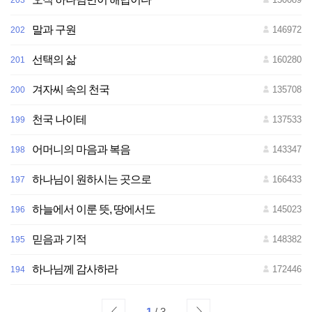
203
말과 구원
146972
202
선택의 삶
160280
201
겨자씨 속의 천국
135708
200
천국 나이테
137533
199
어머니의 마음과 복음
143347
198
하나님이 원하시는 곳으로
166433
197
하늘에서 이룬 뜻, 땅에서도
145023
196
믿음과 기적
148382
195
하나님께 감사하라
172446
194
1
/ 3