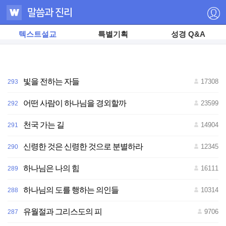
텍스트설교
특별기획
성경 Q&A
빛을 전하는 자들
17308
293
어떤 사람이 하나님을 경외할까
23599
292
천국 가는 길
14904
291
저
신령한 것은 신령한 것으로 분별하라
12345
290
작
권
자
하나님은 나의 힘
16111
289
ⓒ
하
나
하나님의 도를 행하는 의인들
10314
288
님
의
교
유월절과 그리스도의 피
9706
287
회
무
단