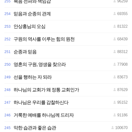
복음 전파와 책임감
96259
255
믿음과 순종의 관계
69355
254
안상홍님의 오심
81322
253
구원의 역사를 이루는 힘의 원천
68439
252
순종과 믿음
88312
251
영혼의 구원, 영생을 찾으라
77908
250
선을 행하는 자 되라
83673
249
하나님의 교회가 왜 정통 교회인가
87629
248
하나님은 우리를 감찰하신다
95152
247
거룩한 예배를 하나님께 드리자
91186
246
악한 습관과 좋은 습관
100670
245