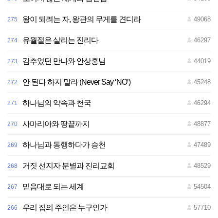
왕이 되려는 자, 왕관의 무게를 견디라
49068
275
유월절은 살리는 진리다
46297
274
감추었던 만나와 안상홍님
44019
273
안 된다 하지 말라 (Never Say ‘NO’)
45248
272
하나님의 약속과 천국
46294
271
사마리아와 땅끝까지
48877
270
하나님과 동행하다가 승천
47489
269
거짓 선지자 분별과 진리교회
48529
268
믿음대로 되는 세계
54504
267
우리 집의 주인은 누구인가
57710
266