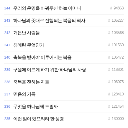
우리의 운명을 바꿔주신 하늘 어머니
94863
244
하나님의 뜻대로 진행되는 복음의 역사
105227
243
거듭난 사람들
103568
242
침례란 무엇인가
101560
241
축복을 받아야 이루어지는 복음
106472
240
구원에 이르게 하기 위한 하나님의 사랑
118801
239
축복을 전하는 자들
106075
238
믿음의 기름
128410
237
무엇을 하나님께 드릴까
121454
236
이런 일이 있으리라 한 성경
130000
235