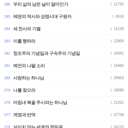
우리 삶의 남은 날이 얼마인가
12742
286
전
재
-
재
에덴의 역사와 성령시대 구원자
9519
285
배
포
금
세 천사의 기별
15130
284
지
이를 행하라
22809
283
창조주의 기념일과 구속주의 기념일
16481
282
예언의 나팔 소리
16466
281
사랑하는 하나님
20963
280
나를 찾으라
18096
279
마침내 복을 주시려는 하나님
21201
278
계명과 반역
57738
277
보이지 않는 세계와 참믿음
54103
276