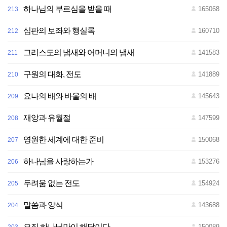
하나님의 부르심을 받을 때
165068
213
심판의 보좌와 행실록
160710
212
그리스도의 냄새와 어머니의 냄새
141583
211
구원의 대화, 전도
141889
210
요나의 배와 바울의 배
145643
209
재앙과 유월절
147599
208
영원한 세계에 대한 준비
150068
207
하나님을 사랑하는가
153276
206
두려움 없는 전도
154924
205
말씀과 양식
143688
204
오직 하나님만이 해답이다
150089