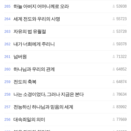
하늘 아버지 어머니께로 오라
53938
265
세계 전도와 우리의 사명
55723
264
자유의 법 유월절
53728
263
내가 너희에게 주리니
59378
262
넘버원
71322
261
하나님과 우리의 관계
64852
260
전도의 축복
64874
259
나는 소경이었다, 그러나 지금은 본다
78634
258
전능하신 하나님과 믿음의 세계
83992
257
대속죄일의 의미
77669
256