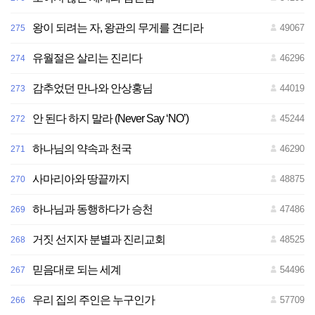
왕이 되려는 자, 왕관의 무게를 견디라
49067
275
유월절은 살리는 진리다
46296
274
감추었던 만나와 안상홍님
44019
273
안 된다 하지 말라 (Never Say ‘NO’)
45244
272
하나님의 약속과 천국
46290
271
사마리아와 땅끝까지
48875
270
하나님과 동행하다가 승천
47486
269
거짓 선지자 분별과 진리교회
48525
268
믿음대로 되는 세계
54496
267
우리 집의 주인은 누구인가
57709
266