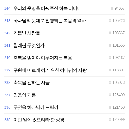
우리의 운명을 바꿔주신 하늘 어머니
94857
244
하나님의 뜻대로 진행되는 복음의 역사
105223
243
거듭난 사람들
103567
242
침례란 무엇인가
101555
241
축복을 받아야 이루어지는 복음
106467
240
구원에 이르게 하기 위한 하나님의 사랑
118801
239
축복을 전하는 자들
106073
238
믿음의 기름
128409
237
무엇을 하나님께 드릴까
121453
236
이런 일이 있으리라 한 성경
129999
235