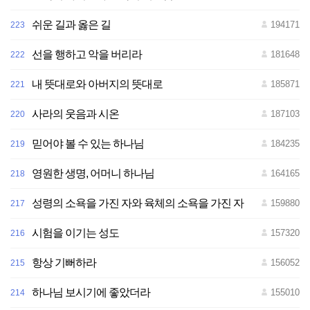
쉬운 길과 옳은 길
194171
223
선을 행하고 악을 버리라
181648
222
내 뜻대로와 아버지의 뜻대로
185871
221
사라의 웃음과 시온
187103
220
믿어야 볼 수 있는 하나님
184235
219
영원한 생명, 어머니 하나님
164165
218
성령의 소욕을 가진 자와 육체의 소욕을 가진 자
159880
217
시험을 이기는 성도
157320
216
항상 기뻐하라
156052
215
하나님 보시기에 좋았더라
155010
214