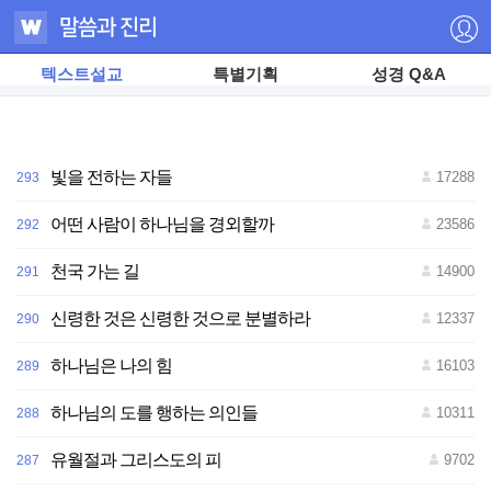
텍스트설교
특별기획
성경 Q&A
빛을 전하는 자들
17288
293
어떤 사람이 하나님을 경외할까
23586
292
천국 가는 길
14900
291
저
신령한 것은 신령한 것으로 분별하라
12337
290
작
권
자
하나님은 나의 힘
16103
289
ⓒ
하
나
하나님의 도를 행하는 의인들
10311
288
님
의
교
유월절과 그리스도의 피
9702
287
회
무
단