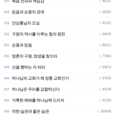
복음 전파와 책임감
96257
255
믿음과 순종의 관계
69355
254
안상홍님의 오심
81321
253
구원의 역사를 이루는 힘의 원천
68436
252
순종과 믿음
88311
251
영혼의 구원, 영생을 찾으라
77904
250
선을 행하는 자 되라
83670
249
하나님의 교회가 왜 정통 교회인가
87626
248
하나님은 우리를 감찰하신다
95148
247
거룩한 예배를 하나님께 드리자
91183
246
악한 습관과 좋은 습관
100669
245