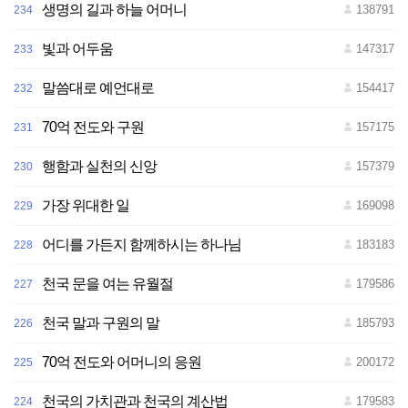
생명의 길과 하늘 어머니
138791
234
빛과 어두움
147317
233
말씀대로 예언대로
154417
232
70억 전도와 구원
157175
231
행함과 실천의 신앙
157379
230
가장 위대한 일
169098
229
어디를 가든지 함께하시는 하나님
183183
228
천국 문을 여는 유월절
179586
227
천국 말과 구원의 말
185793
226
70억 전도와 어머니의 응원
200172
225
천국의 가치관과 천국의 계산법
179583
224