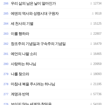
우리 삶의 남은 날이 얼마인가
12734
286
전
재
-
재
에덴의 역사와 성령시대 구원자
9518
285
배
포
금
세 천사의 기별
15125
284
지
이를 행하라
22807
283
창조주의 기념일과 구속주의 기념일
16479
282
예언의 나팔 소리
16465
281
사랑하는 하나님
20959
280
나를 찾으라
18093
279
마침내 복을 주시려는 하나님
21195
278
계명과 반역
57736
277
보이지 않는 세계와 참믿음
54100
276