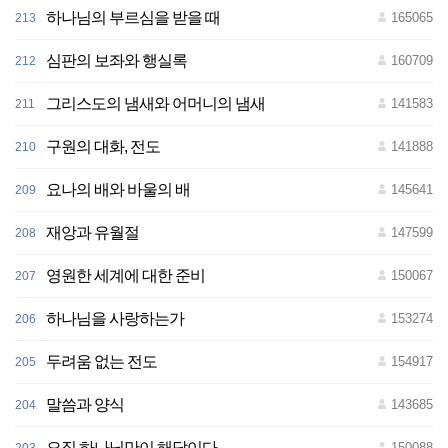
하나님의 부르심을 받을 때
165065
213
심판의 보좌와 행실록
160709
212
그리스도의 냄새와 어머니의 냄새
141583
211
구원의 대화, 전도
141888
210
요나의 배와 바울의 배
145641
209
재앙과 유월절
147599
208
영원한 세계에 대한 준비
150067
207
하나님을 사랑하는가
153274
206
두려움 없는 전도
154917
205
말씀과 양식
143685
204
오직 하나님만이 해답이다
150088