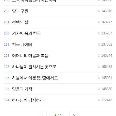
203
말과 구원
146970
202
선택의 삶
160277
201
겨자씨 속의 천국
135707
200
천국 나이테
137532
199
어머니의 마음과 복음
143344
198
하나님이 원하시는 곳으로
166432
197
하늘에서 이룬 뜻, 땅에서도
145021
196
믿음과 기적
148380
195
하나님께 감사하라
172443
194
1
/ 3