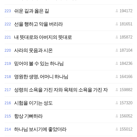
쉬운 길과 옳은 길
194172
223
선을 행하고 악을 버리라
181651
222
내 뜻대로와 아버지의 뜻대로
185872
221
사라의 웃음과 시온
187104
220
믿어야 볼 수 있는 하나님
184236
219
영원한 생명, 어머니 하나님
164166
218
성령의 소욕을 가진 자와 육체의 소욕을 가진 자
159882
217
시험을 이기는 성도
157320
216
항상 기뻐하라
156052
215
하나님 보시기에 좋았더라
155012
214