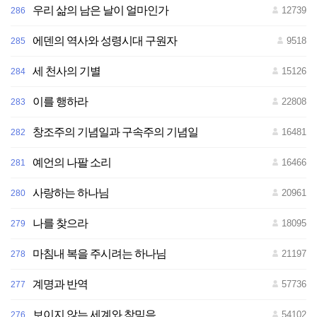
우리 삶의 남은 날이 얼마인가
12739
286
전
재
-
재
에덴의 역사와 성령시대 구원자
9518
285
배
포
금
세 천사의 기별
15126
284
지
이를 행하라
22808
283
창조주의 기념일과 구속주의 기념일
16481
282
예언의 나팔 소리
16466
281
사랑하는 하나님
20961
280
나를 찾으라
18095
279
마침내 복을 주시려는 하나님
21197
278
계명과 반역
57736
277
보이지 않는 세계와 참믿음
54102
276