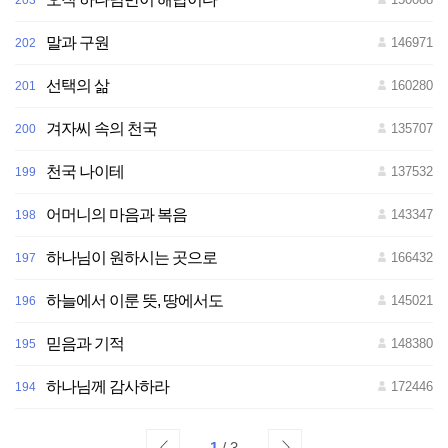
203
말과 구원
146971
202
선택의 삶
160280
201
겨자씨 속의 천국
135707
200
천국 나이테
137532
199
어머니의 마음과 복음
143347
198
하나님이 원하시는 곳으로
166432
197
하늘에서 이룬 뜻, 땅에서도
145021
196
믿음과 기적
148380
195
하나님께 감사하라
172446
194
1
/ 3