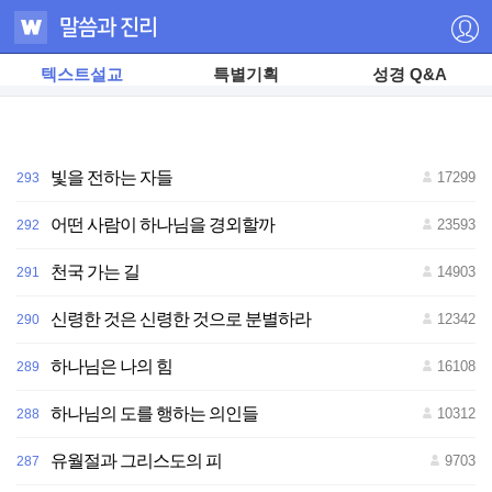
텍스트설교
특별기획
성경 Q&A
빛을 전하는 자들
17299
293
어떤 사람이 하나님을 경외할까
23593
292
천국 가는 길
14903
291
저
신령한 것은 신령한 것으로 분별하라
12342
290
작
권
자
하나님은 나의 힘
16108
289
ⓒ
하
나
하나님의 도를 행하는 의인들
10312
288
님
의
교
유월절과 그리스도의 피
9703
287
회
무
단