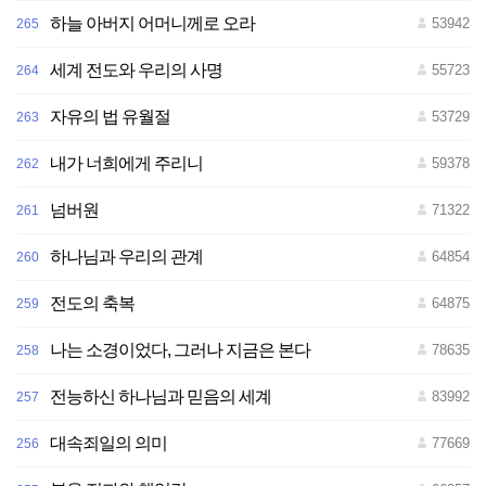
하늘 아버지 어머니께로 오라
53942
265
세계 전도와 우리의 사명
55723
264
자유의 법 유월절
53729
263
내가 너희에게 주리니
59378
262
넘버원
71322
261
하나님과 우리의 관계
64854
260
전도의 축복
64875
259
나는 소경이었다, 그러나 지금은 본다
78635
258
전능하신 하나님과 믿음의 세계
83992
257
대속죄일의 의미
77669
256