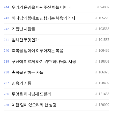
우리의 운명을 바꿔주신 하늘 어머니
94859
244
하나님의 뜻대로 진행되는 복음의 역사
105225
243
거듭난 사람들
103568
242
침례란 무엇인가
101557
241
축복을 받아야 이루어지는 복음
106469
240
구원에 이르게 하기 위한 하나님의 사랑
118801
239
축복을 전하는 자들
106075
238
믿음의 기름
128409
237
무엇을 하나님께 드릴까
121453
236
이런 일이 있으리라 한 성경
129999
235