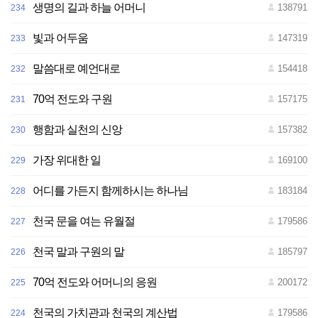
생명의 길과 하늘 어머니
138791
234
빛과 어두움
147319
233
말씀대로 예언대로
154418
232
70억 전도와 구원
157175
231
행함과 실천의 신앙
157382
230
가장 위대한 일
169100
229
어디를 가든지 함께하시는 하나님
183184
228
천국 문을 여는 유월절
179586
227
천국 말과 구원의 말
185797
226
70억 전도와 어머니의 응원
200172
225
천국의 가치관과 천국의 계산법
179586
224