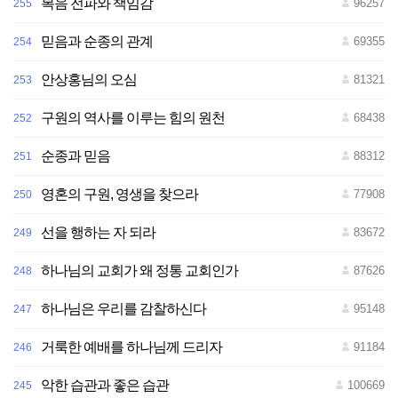
복음 전파와 책임감
96257
255
믿음과 순종의 관계
69355
254
안상홍님의 오심
81321
253
구원의 역사를 이루는 힘의 원천
68438
252
순종과 믿음
88312
251
영혼의 구원, 영생을 찾으라
77908
250
선을 행하는 자 되라
83672
249
하나님의 교회가 왜 정통 교회인가
87626
248
하나님은 우리를 감찰하신다
95148
247
거룩한 예배를 하나님께 드리자
91184
246
악한 습관과 좋은 습관
100669
245