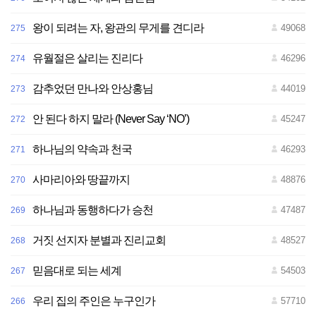
왕이 되려는 자, 왕관의 무게를 견디라
49068
275
유월절은 살리는 진리다
46296
274
감추었던 만나와 안상홍님
44019
273
안 된다 하지 말라 (Never Say ‘NO’)
45247
272
하나님의 약속과 천국
46293
271
사마리아와 땅끝까지
48876
270
하나님과 동행하다가 승천
47487
269
거짓 선지자 분별과 진리교회
48527
268
믿음대로 되는 세계
54503
267
우리 집의 주인은 누구인가
57710
266