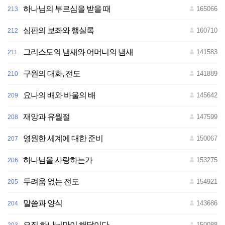
하나님의 부르심을 받을 때
165066
213
심판의 보좌와 행실록
160710
212
그리스도의 냄새와 어머니의 냄새
141583
211
구원의 대화, 전도
141889
210
요나의 배와 바울의 배
145642
209
재앙과 유월절
147599
208
영원한 세계에 대한 준비
150067
207
하나님을 사랑하는가
153275
206
두려움 없는 전도
154921
205
말씀과 양식
143686
204
오직 하나님만이 해답이다
150088