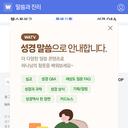
텍스트설교
특별기획
성경 Q&A
12
/ 2
저
작
권
자
ⓒ
TOP
하
가
가
크게보기
나
작게보기
님
의
로그인
회원정보수정
PC버전
교
회
WATV 가이드
개인정보 처리방침
무
단
전
ⓒ WORLD MISSION SOCIETY CHURCH OF GOD.
재
-
경기도 성남시 분당구 성남분당우체국 사서함 119호
재
총회: 경기도 성남시 분당구 수내로 50(수내동)
배