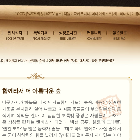
LOGIN
|
WATV 회원
|
WATV 뉴스
|
하늘가족커뮤니티
|
미디어캐스트
|
새노래나라
|
아름
함께라서 더 아름다운 숲
나뭇가지가 하늘을 뒤덮어 서늘함이 감도는 숲속. 바람은 상쾌한
기운을 부지런히 실어 나르고, 이따금 동물들이 부스럭부스럭 움
직이며 적막을 깬다. 이 잠잠한 초록빛 풍경은 사람들이 다채로
운 상상을 펼치는 캔버스가 되었다. ‘백설 공주’, ‘헨젤과 그레텔’,
‘빨간 모자’ 등 많은 동화가 숲을 무대로 하니 말이다. 사실 숲에서
는 굳이 상상력의 힘을 빌리지 않더라도 얼마든지 재미있는 이야