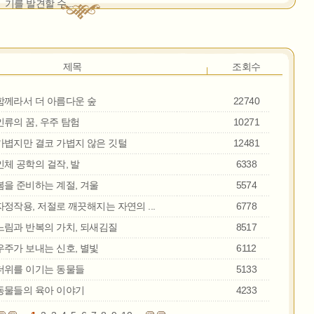
기를 발견할 수...
제목
조회수
함께라서 더 아름다운 숲
22740
인류의 꿈, 우주 탐험
10271
가볍지만 결코 가볍지 않은 깃털
12481
인체 공학의 걸작, 발
6338
봄을 준비하는 계절, 겨울
5574
자정작용, 저절로 깨끗해지는 자연의 ...
6778
느림과 반복의 가치, 되새김질
8517
우주가 보내는 신호, 별빛
6112
더위를 이기는 동물들
5133
동물들의 육아 이야기
4233