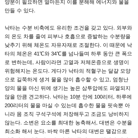
양분이 필요하면 얼마든지 이를 분해해 에너지와 물을
만들 수 있다.
낙타는 수분 비축에도 유리한 조건을 갖고 있다. 외부와
의 온도 차를 줄여 피부나 호흡으로 증발하는 수분량을
낮추기 위해 체온도 자유자재로 조절한다. 이 때문에 낙
타의 체온은 41℃와 34℃를 넘나들며 하루 동안 큰 폭으
로 변하는데, 사람이라면 고열과 저체온증으로 생명이
위험해지는 온도다. 게다가 낙타의 적혈구는 달걀 모양
으로 길쭉하게 생겨 물을 많이 흡수할 수 있고, 엄청난
양의 물을 마신 뒤에 생기는 높은 삼투압에도 파열되지
않을 만큼 견고하다. 낙타는 10분 안에 100리터, 하루에
200리터의 물을 마실 수 있는데 흡수한 물을 핏속뿐 아
니라 몸 조직 구석구석에 저장해두고 조금도 낭비하지
않는다. 소변은 요소를 최대한 농축해서, 대변은 수분을
최소화 해서 눈다. 바싹 마른 낙타의 대변은 땔감으로