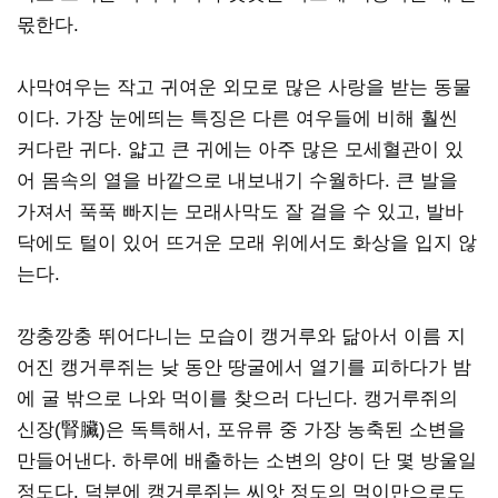
몫한다.
사막여우는 작고 귀여운 외모로 많은 사랑을 받는 동물
이다. 가장 눈에띄는 특징은 다른 여우들에 비해 훨씬
커다란 귀다. 얇고 큰 귀에는 아주 많은 모세혈관이 있
어 몸속의 열을 바깥으로 내보내기 수월하다. 큰 발을
가져서 푹푹 빠지는 모래사막도 잘 걸을 수 있고, 발바
닥에도 털이 있어 뜨거운 모래 위에서도 화상을 입지 않
는다.
깡충깡충 뛰어다니는 모습이 캥거루와 닮아서 이름 지
어진 캥거루쥐는 낮 동안 땅굴에서 열기를 피하다가 밤
에 굴 밖으로 나와 먹이를 찾으러 다닌다. 캥거루쥐의
신장(腎臟)은 독특해서, 포유류 중 가장 농축된 소변을
만들어낸다. 하루에 배출하는 소변의 양이 단 몇 방울일
정도다. 덕분에 캥거루쥐는 씨앗 정도의 먹이만으로도