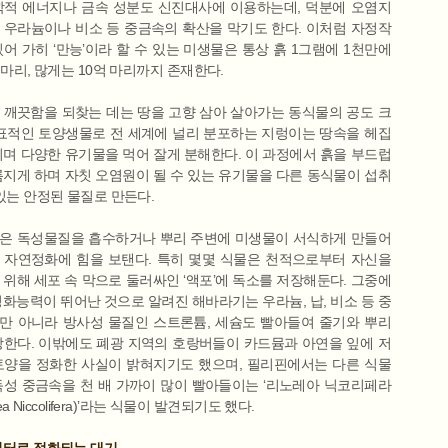
학적 에너지나 금속 성분도 신진대사에 이용하는데, 덕분에 오염지
 우라늄이나 비소 등 중금속의 확산을 막기도 한다. 이처럼 자정작
있어 가히 ‘만능’이라 할 수 있는 미생물은 통상 흙 1그램에 1천만에
 마리, 많게는 10억 마리까지 존재한다.
 깨끗함을 되찾는 데는 땅을 고향 삼아 살아가는 동식물의 공도 크
대표적인 토양생물로 전 세계에 널리 분포하는 지렁이는 땅속을 헤집
니며 다양한 유기물을 먹어 잘게 분해한다. 이 과정에서 흙을 부드럽
름지게 하며 자칫 오염원이 될 수 있는 유기물을 다른 동식물이 섭취
 있는 안정된 물질로 만든다.
은 독성물질을 흡수하거나 뿌리 주변에 미생물이 서식하게 만들어
 자연정화에 힘을 보탠다. 특히 몇몇 식물은 천적으로부터 자신을
 위해 세포 속 막으로 둘러싸인 ‘액포’에 독소를 저장해둔다. 그중에
정화능력이 뛰어난 것으로 알려진 해바라기는 우라늄, 납, 비소 등 중
만 아니라 방사성 물질인 스트론튬, 세슘도 빨아들여 줄기와 뿌리
장한다. 이밖에도 폐광 지역의 호랑버들이 카드뮴과 아연을 잎에 저
토양을 정화한 사실이 밝혀지기도 했으며, 필리핀에서는 다른 식물
독성 중금속을 천 배 가까이 많이 빨아들이는 ‘리노레아 닉코리페라
rea Niccolifera)’라는 식물이 발견되기도 했다.
필터로 정화되는 대기