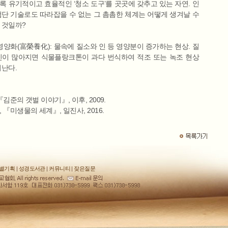
록 유기적이고 효율적인 ‘청소 도구’를 곳곳에 갖추고 있는 자연. 인
첨단 기술로도 따라잡을 수 없는 그 촘촘한 체계는 어떻게 생겨날 수
 것일까?
부영양화(富榮養化): 물속에 질소와 인 등 영양분이 증가하는 현상. 질
인이 많아지면 식물플랑크톤이 과다 번식하여 적조 또는 녹조 현상
어난다.
『김준의 갯벌 이야기』, 이후, 2009.
 『미생물의 세계』, 일진사, 2016.
별기획
|
성경도서관
|
커뮤니티
|
잦은질문