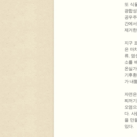
또 식
광합성
공우주
간에서
제거한
지구 
은 마
류, 
소를 
온실가
기후환
가 내
자연은
찌꺼기
오염으
다. 
을 만
있다.