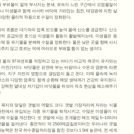
해 부유물이 잘게 부서지는 분쇄, 유속이 느린 구간에서 오염물질이
나 미생물과 함께 서서히 바닥에 가라앉는 침전, 태양광에 의한 살
 다양한 물리적 작용으로 수질이 정화된다.
물의 흐름은 대기와의 접촉 빈도를 높여 물에 산소를 공급한다. 산소
준히 공급되면 호기성 미생물의 활동이 활발해지는데, 미생물은 동
사체 등 유기물을 분해해 수질을 정화한다. 물은 낮은 곳을 향해 사시
멈추지 않고 흐르는 덕에 여러모로 부패할 틈이 없는 셈이다.
상 물의 97퍼센트를 저장하고 있는 바다가 비교적 깨끗이 유지되는
 마찬가지다. 바닷물은 표면에 부는 바람이나 수온과 염분에 따른
차이, 지구 자전의 영향으로 끊임없이 돌고 돈다. 이때 물속에 녹아
산소와 다양한 염류도 함께 순환해 해양 생태계가 건강히 유지된다.
 강력한 열대성 저기압이 바닷물을 뒤섞어 적조 현상을 해소해주기
.
 육지와 맞닿은 갯벌의 역할도 크다. 갯벌 가장자리에 자라는 식물
하천에서 유입되는 각종 유기물을 퇴적시키고, 수많은 미생물이 이
해해 수질을 개선한다. 또 갯벌에 사는 조개들만 해도 매일 5~10리터
닷물을 걸러낸다. 총면적이 약 2500제곱킬로미터인 우리나라 갯벌
화능력은 전국 하수종말처리장을 합친 것보다 1.5배 높은데, 전 세계