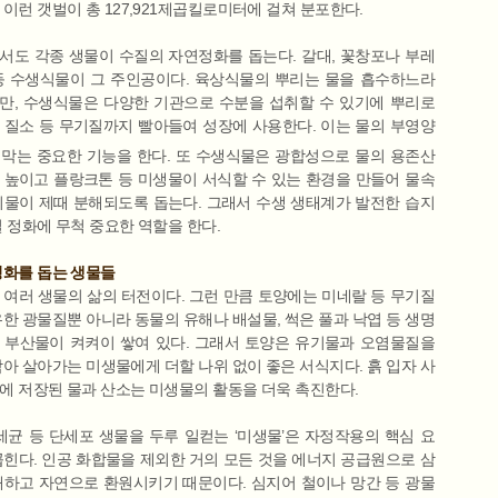
이런 갯벌이 총 127,921제곱킬로미터에 걸쳐 분포한다.
서도 각종 생물이 수질의 자연정화를 돕는다. 갈대, 꽃창포나 부레
등 수생식물이 그 주인공이다. 육상식물의 뿌리는 물을 흡수하느라
만, 수생식물은 다양한 기관으로 수분을 섭취할 수 있기에 뿌리로
 질소 등 무기질까지 빨아들여 성장에 사용한다. 이는 물의 부영양
 막는 중요한 기능을 한다. 또 수생식물은 광합성으로 물의 용존산
 높이고 플랑크톤 등 미생물이 서식할 수 있는 환경을 만들어 물속
기물이 제때 분해되도록 돕는다. 그래서 수생 생태계가 발전한 습지
질 정화에 무척 중요한 역할을 한다.
정화를 돕는 생물들
 여러 생물의 삶의 터전이다. 그런 만큼 토양에는 미네랄 등 무기질
유한 광물질뿐 아니라 동물의 유해나 배설물, 썩은 풀과 낙엽 등 생명
 부산물이 켜켜이 쌓여 있다. 그래서 토양은 유기물과 오염물질을
삼아 살아가는 미생물에게 더할 나위 없이 좋은 서식지다. 흙 입자 사
에 저장된 물과 산소는 미생물의 활동을 더욱 촉진한다.
 세균 등 단세포 생물을 두루 일컫는 ‘미생물’은 자정작용의 핵심 요
꼽힌다. 인공 화합물을 제외한 거의 모든 것을 에너지 공급원으로 삼
해하고 자연으로 환원시키기 때문이다. 심지어 철이나 망간 등 광물