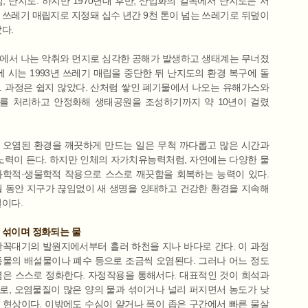
섬, 난지도. 하지만 1970년대 후반, 산업화의 길목에서 난지도는 서
 쓰레기 매립지로 지정돼 십수 년간 9천 톤이 넘는 쓰레기로 뒤덮이
다.
에서 나는 악취와 먼지로 심각한 공해가 발생하고 생태계는 무너졌
이에 시는 1993년 쓰레기 매립을 중단한 뒤 난지도의 환경 복구에 돌
. 과정은 쉽지 않았다. 산처럼 쌓인 폐기물에서 나오는 유해가스와
를 처리하고 안정화해 생태공원을 조성하기까지 약 10년이 걸렸
 오염된 환경을 깨끗하게 만드는 일은 무척 까다롭고 많은 시간과
 노력이 든다. 하지만 인체의 자가치유능력처럼, 자연에는 다양한 물
화학적·생물학적 작용으로 스스로 깨끗함을 회복하는 능력이 있다.
월 동안 지구가 끊임없이 새 생명을 잉태하고 건강한 환경을 지속해
결이다.
 섞이며 정화되는 물
산꼭대기의 발원지에서부터 흘러 하천을 지나 바다로 간다. 이 과정
동물의 배설물이나 폐수 등으로 조금씩 오염된다. 그러나 어느 정도
염은 스스로 정화한다. 자정작용을 통해서다. 대표적인 것이 희석과
로, 오염물질이 많은 양의 물과 섞이거나 널리 퍼지면서 농도가 낮
 현상이다. 이밖에도 수심이 얕거나 폭이 좁은 구간에서 빠른 물살