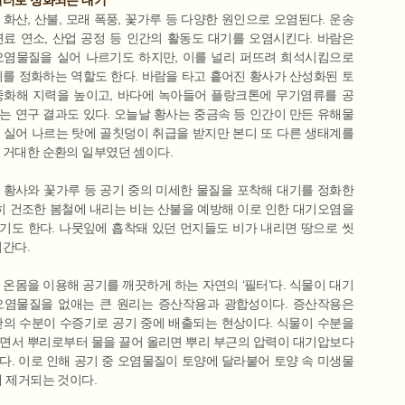
 화산, 산불, 모래 폭풍, 꽃가루 등 다양한 원인으로 오염된다. 운송
연료 연소, 산업 공정 등 인간의 활동도 대기를 오염시킨다. 바람은
오염물질을 실어 나르기도 하지만, 이를 널리 퍼뜨려 희석시킴으로
기를 정화하는 역할도 한다. 바람을 타고 흩어진 황사가 산성화된 토
중화해 지력을 높이고, 바다에 녹아들어 플랑크톤에 무기염류를 공
는 연구 결과도 있다. 오늘날 황사는 중금속 등 인간이 만든 유해물
 실어 나르는 탓에 골칫덩이 취급을 받지만 본디 또 다른 생태계를
 거대한 순환의 일부였던 셈이다.
 황사와 꽃가루 등 공기 중의 미세한 물질을 포착해 대기를 정화한
특히 건조한 봄철에 내리는 비는 산불을 예방해 이로 인한 대기오염을
기도 한다. 나뭇잎에 흡착돼 있던 먼지들도 비가 내리면 땅으로 씻
려간다.
 온몸을 이용해 공기를 깨끗하게 하는 자연의 ‘필터’다. 식물이 대기
오염물질을 없애는 큰 원리는 증산작용과 광합성이다. 증산작용은
안의 수분이 수증기로 공기 중에 배출되는 현상이다. 식물이 수분을
면서 뿌리로부터 물을 끌어 올리면 뿌리 부근의 압력이 대기압보다
다. 이로 인해 공기 중 오염물질이 토양에 달라붙어 토양 속 미생물
해 제거되는 것이다.