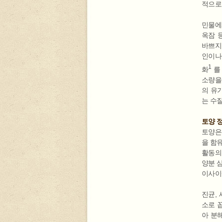
적으로 
민물에
옥잠 
바쁘지
인이나
1
화
를
소량을
의 유
는 수
토양 
토양은
을 함
활동의
양분 
이사이
진균,
소로 
아 분