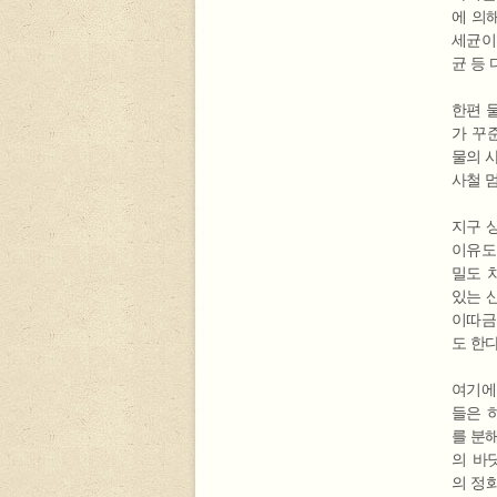
에 의
세균이
균 등
한편 
가 꾸
물의 
사철 
지구 
이유도
밀도 
있는 
이따금
도 한다
여기에
들은 
를 분
의 바
의 정