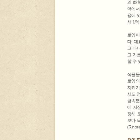
의 화
역에서
용에 
서 1억
토양이
다. 
고 다
고 기
할 수
식물들
토양의
지키기
서도 
금속뿐
에 저
장해 
보다 
(Rino
천연 