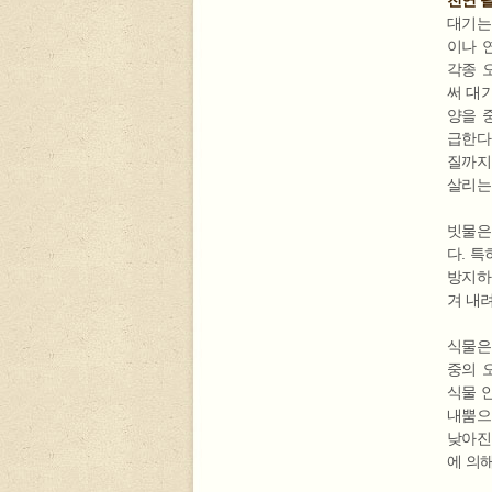
대기는
이나 
각종 
써 대
양을 
급한다
질까지
살리는
빗물은
다. 
방지하
겨 내
식물은
중의 
식물 
내뿜으
낮아진
에 의