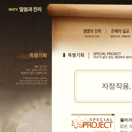
자정작용,
들어가
맑은 