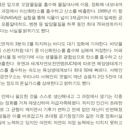
물은 잎으로 오염물질을 흡수해 물질대사에 이용, 정화해 내보내며
 과정에서 이산화탄소를 흡수하고 산소를 배출한다. 1989년 미 항
국(NASA)은 실험을 통해 식물이 넓이 1제곱미터 이하의 밀폐된 공
 포름알데히드, 벤젠 등 발암물질을 하루 동안 최대 70퍼센트까지
다는 사실을 밝히기도 했다.
표면적의 3분의 2를 차지하는 바다도 대기 정화에 기여한다. 바닷물
치 스펀지처럼 대기 중 이산화탄소를 흡수해 심해에 저장한다. 어패
염생식물 등 바닷가에 사는 생물들은 광합성으로 탄소를 흡수하고 산
배출한다. 유엔과 세계자연보전연맹(IUCN)에 따르면 해양생태계가
스를 흡수하는 속도는 육상생태계보다 최대 50배 빠르다. 서해안
경연구소는 우리나라 서해안의 갯벌이 매년 승용차 2만 5천여 대
뿜는 정도의 온실가스를 상쇄한다고 밝히기도 했다.
 언제나 필요한 것을 스스로 생산해내고 그 과정에서 생기는 각종
는 정화를 거쳐 재생산하며 자급자족해왔다. 하지만 인간이 초래한
로 그 균형이 깨지면서 기후가 변하고 전에 없던 재난이 빈번해졌
사람들은 이를 바로잡고자 초대형 공기청정기와 같은 각종 정화시설
들며 노력하고 있지만 여전히 자연의 자정 능력에는 미치지 못하고